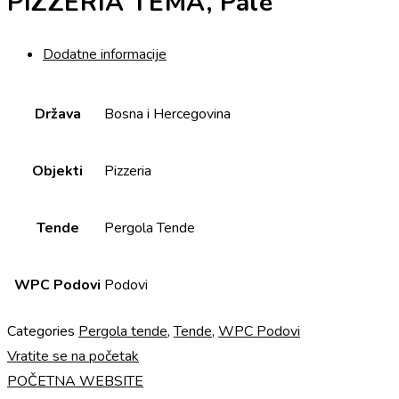
PIZZERIA TEMA, Pale
Dodatne informacije
Država
Bosna i Hercegovina
Objekti
Pizzeria
Tende
Pergola Tende
WPC Podovi
Podovi
Categories
Pergola tende
,
Tende
,
WPC Podovi
Vratite se na početak
POČETNA WEBSITE