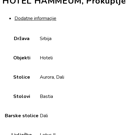
HOTEL HAMMEUM, Prokuplje
Dodatne informacije
Država
Srbija
Objekti
Hoteli
Stolice
Aurora, Dali
Stolovi
Bastia
Barske stolice
Dali
Ljuljačke
Lotus II