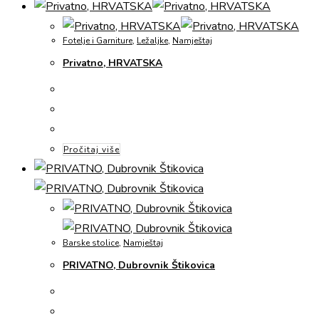
Fotelje i Garniture
,
Ležaljke
,
Namještaj
Privatno, HRVATSKA
Pročitaj više
Barske stolice
,
Namještaj
PRIVATNO, Dubrovnik Štikovica