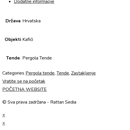
Dodatne informacije
Država
Hrvatska
Objekti
Kafići
Tende
Pergola Tende
Categories
Pergola tende
,
Tende
,
Zastakljenje
Vratite se na početak
POČETNA WEBSITE
© Sva prava zadržana - Rattan Sedia
×
×